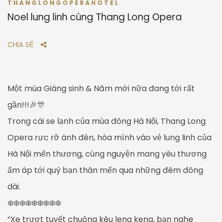
THANGLONGOPERAHOTEL
Noel lung linh cùng Thang Long Opera
CHIA SẺ
Một mùa Giáng sinh & Năm mới nữa đang tới rất
gần!!!🎉🎊
Trong cái se lạnh của mùa đông Hà Nội, Thang Long
Opera rực rỡ ánh đèn, hòa mình vào vẻ lung linh của
Hà Nội mến thương, cùng nguyện mang yêu thương
ấm áp tới quý bạn thân mến qua những đêm đông
dài.
❄️❄️❄️❄️❄️❄️❄️❄️❄️
“Xe trượt tuyết chuông kêu leng keng, bạn nghe