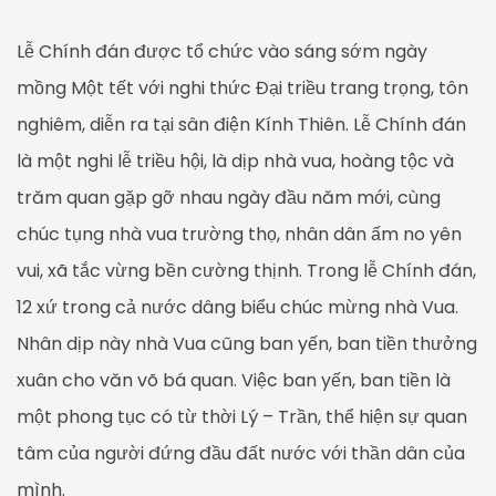
Lễ Chính đán được tổ chức vào sáng sớm ngày
mồng Một tết với nghi thức Đại triều trang trọng, tôn
nghiêm, diễn ra tại sân điện Kính Thiên. Lễ Chính đán
là một nghi lễ triều hội, là dịp nhà vua, hoàng tộc và
trăm quan gặp gỡ nhau ngày đầu năm mới, cùng
chúc tụng nhà vua trường thọ, nhân dân ấm no yên
vui, xã tắc vừng bền cường thịnh. Trong lễ Chính đán,
12 xứ trong cả nước dâng biểu chúc mừng nhà Vua.
Nhân dịp này nhà Vua cũng ban yến, ban tiền thưởng
xuân cho văn võ bá quan. Việc ban yến, ban tiền là
một phong tục có từ thời Lý – Trần, thể hiện sự quan
tâm của người đứng đầu đất nước với thần dân của
mình.