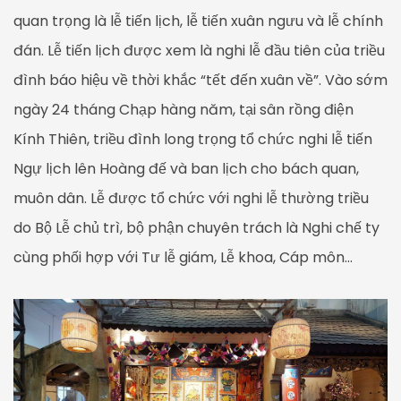
quan trọng là lễ tiến lịch, lễ tiến xuân ngưu và lễ chính
đán. Lễ tiến lịch được xem là nghi lễ đầu tiên của triều
đình báo hiệu về thời khắc “tết đến xuân về”. Vào sớm
ngày 24 tháng Chạp hàng năm, tại sân rồng điện
Kính Thiên, triều đình long trọng tổ chức nghi lễ tiến
Ngự lịch lên Hoàng đế và ban lịch cho bách quan,
muôn dân. Lễ được tổ chức với nghi lễ thường triều
do Bộ Lễ chủ trì, bộ phận chuyên trách là Nghi chế ty
cùng phối hợp với Tư lễ giám, Lễ khoa, Cáp môn…