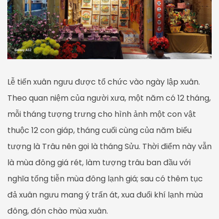
Lễ tiến xuân ngưu được tổ chức vào ngày lập xuân.
Theo quan niệm của người xưa, một năm có 12 tháng,
mỗi tháng tượng trưng cho hình ảnh một con vật
thuộc 12 con giáp, tháng cuối cùng của năm biểu
tượng là Trâu nên gọi là tháng Sửu. Thời điểm này vẫn
là mùa đông giá rét, làm tượng trâu ban đầu với
nghĩa tống tiễn mùa đông lạnh giá; sau có thêm tục
đả xuân ngưu mang ý trấn át, xua đuổi khí lạnh mùa
đông, đón chào mùa xuân.