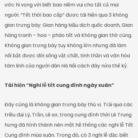
ước hi vọng với biết bao niềm vui cho tất cả mọi
người. “Tết thời bao cấp” được tái hiện qua 3 không
gian trưng bày: Gian hàng Mậu dịch quốc doanh, Gian
hàng tranh – hoa – pháo tết và Không gian thờ cúng.
Không gian trưng bày tuy không lớn nhưng đã làm
nổi bật được đời sống vật chất, tinh thần và văn hóa
tâm linh của người dân Hà Nội cách đây nửa thế kỷ.
Tái hiện “Nghi lễ tết cung đình ngày xuân”
Đây cũng là không gian trưng bày thú vị. Trải qua các
triều đại Lý, Trần, Lê sơ, trong cung đình thời Lê Trung
hưng đã hình thành nên một hệ thống các nghi lễ Tết
Cung đình mùa xuân. Trong đó, có 3 nghi lễ đặc biệt